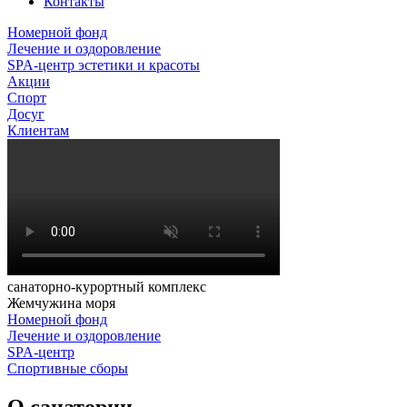
Контакты
Номерной фонд
Лечение и оздоровление
SPA-центр эстетики и красоты
Акции
Спорт
Досуг
Клиентам
санаторно-курортный комплекс
Жемчужина моря
Номерной фонд
Лечение и оздоровление
SPA-центр
Спортивные сборы
О санатории