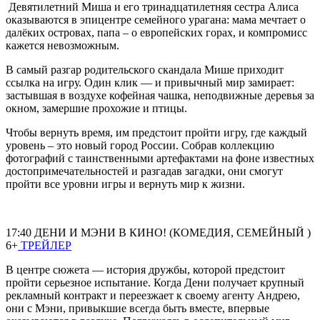
Девятилетний Миша и его тринадцатилетняя сестра Алиса
оказываются в эпицентре семейного урагана: мама мечтает о
далёких островах, папа – о европейских горах, и компромисс
кажется невозможным.
В самый разгар родительского скандала Мише приходит
ссылка на игру. Один клик — и привычный мир замирает:
застывшая в воздухе кофейная чашка, неподвижные деревья за
окном, замершие прохожие и птицы.
Чтобы вернуть время, им предстоит пройти игру, где каждый
уровень – это новый город России. Собрав коллекцию
фотографий с таинственными артефактами на фоне известных
достопримечательностей и разгадав загадки, они смогут
пройти все уровни игры и вернуть мир к жизни.
17:40 ДЕНИ И МЭНИ В КИНО! (КОМЕДИЯ, СЕМЕЙНЫЙ )
6+
ТРЕЙЛЕР
В центре сюжета — история дружбы, которой предстоит
пройти серьезное испытание. Когда Дени получает крупный
рекламный контракт и переезжает к своему агенту Андрею,
они с Мэни, привыкшие всегда быть вместе, впервые