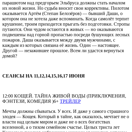
парашютом над предгорьем Эльбруса должны стать началом
их новой жизни. Но судьба вносит свои коррективы. Пилотом
оказывается Артём (Степан Белозёров) — бывший Даши, о
котором она не хотела даже вспоминать. Когда самолёт терпит
крушение, троим приходится прыгать без подготовки. Стропы
путаются. Они чудом остаются в живых — но оказываются
подвешены над горной пропастью посреди бушующих лесных
пожаров. Даша оказывается между двумя мужчинами, с
каждым из которых связана её жизнь. Один — настоящее.
Другой — незажившее прошлое. Всем ли удастся вернуться
домой?
СЕАНСЫ НА 11,12,14,15,16,17 ИЮНЯ
12:00 КОЩЕЙ. ТАЙНА ЖИВОЙ ВОДЫ (ПРИКЛЮЧЕНИЯ,
ФЭНТЕЗИ, КОМЕДИЯ )6+
ТРЕЙЛЕР
Мечты должны сбываться. У всех. И даже у самого страшного
злодея — Кощея. Который в тайне, как оказалось, мечтает не о
власти над целым миром и даже не о всех богатствах
вселенной, а о тихом семейном счастье. Целых триста лет