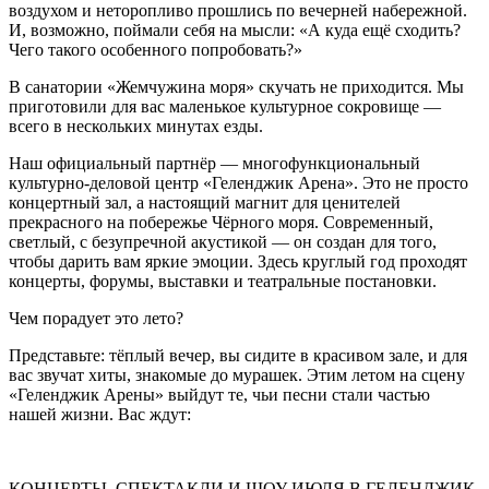
воздухом и неторопливо прошлись по вечерней набережной.
И, возможно, поймали себя на мысли: «А куда ещё сходить?
Чего такого особенного попробовать?»
В санатории «Жемчужина моря» скучать не приходится. Мы
приготовили для вас маленькое культурное сокровище —
всего в нескольких минутах езды.
Наш официальный партнёр — многофункциональный
культурно-деловой центр «Геленджик Арена». Это не просто
концертный зал, а настоящий магнит для ценителей
прекрасного на побережье Чёрного моря. Современный,
светлый, с безупречной акустикой — он создан для того,
чтобы дарить вам яркие эмоции. Здесь круглый год проходят
концерты, форумы, выставки и театральные постановки.
Чем порадует это лето?
Представьте: тёплый вечер, вы сидите в красивом зале, и для
вас звучат хиты, знакомые до мурашек. Этим летом на сцену
«Геленджик Арены» выйдут те, чьи песни стали частью
нашей жизни. Вас ждут:
КОНЦЕРТЫ, СПЕКТАКЛИ И ШОУ ИЮЛЯ В ГЕЛЕНДЖИК