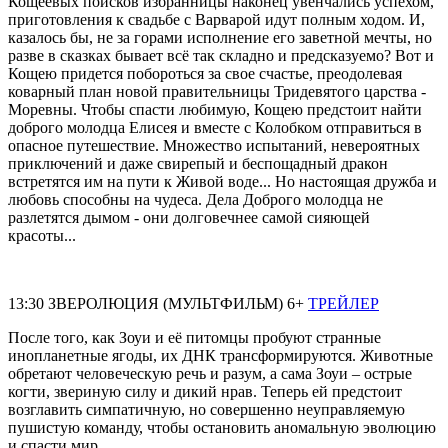
Кощеевых поисков избранницы наконец увенчались успехом,
приготовления к свадьбе с Варварой идут полным ходом. И,
казалось бы, не за горами исполнение его заветной мечты, но
разве в сказках бывает всё так складно и предсказуемо? Вот и
Кощею придется побороться за свое счастье, преодолевая
коварный план новой правительницы Тридевятого царства -
Моревны. Чтобы спасти любимую, Кощею предстоит найти
доброго молодца Елисея и вместе с Колобком отправиться в
опасное путешествие. Множество испытаний, невероятных
приключений и даже свирепый и беспощадный дракон
встретятся им на пути к Живой воде... Но настоящая дружба и
любовь способны на чудеса. Дела Доброго молодца не
разлетятся дымом - они долговечнее самой сияющей
красоты...
13:30 ЗВЕРОЛЮЦИЯ (МУЛЬТФИЛЬМ) 6+
ТРЕЙЛЕР
После того, как Зоуи и её питомцы пробуют странные
инопланетные ягоды, их ДНК трансформируются. Животные
обретают человеческую речь и разум, а сама Зоуи – острые
когти, звериную силу и дикий нрав. Теперь ей предстоит
возглавить симпатичную, но совершенно неуправляемую
пушистую команду, чтобы остановить аномальную эволюцию
и спасти мир.