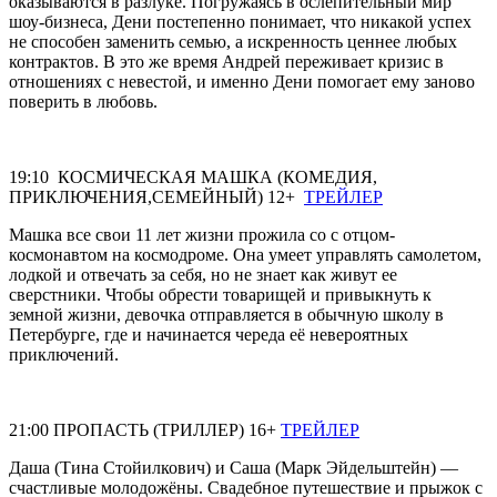
оказываются в разлуке. Погружаясь в ослепительный мир
шоу-бизнеса, Дени постепенно понимает, что никакой успех
не способен заменить семью, а искренность ценнее любых
контрактов. В это же время Андрей переживает кризис в
отношениях с невестой, и именно Дени помогает ему заново
поверить в любовь.
19:10 КОСМИЧЕСКАЯ МАШКА (КОМЕДИЯ,
ПРИКЛЮЧЕНИЯ,СЕМЕЙНЫЙ) 12+
ТРЕЙЛЕР
Машка все свои 11 лет жизни прожила со с отцом-
космонавтом на космодроме. Она умеет управлять самолетом,
лодкой и отвечать за себя, но не знает как живут ее
сверстники. Чтобы обрести товарищей и привыкнуть к
земной жизни, девочка отправляется в обычную школу в
Петербурге, где и начинается череда её невероятных
приключений.
21:00 ПРОПАСТЬ (ТРИЛЛЕР) 16+
ТРЕЙЛЕР
Даша (Тина Стойилкович) и Саша (Марк Эйдельштейн) —
счастливые молодожёны. Свадебное путешествие и прыжок с