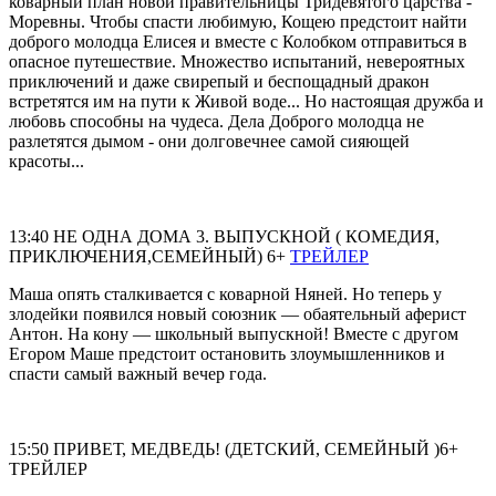
коварный план новой правительницы Тридевятого царства -
Моревны. Чтобы спасти любимую, Кощею предстоит найти
доброго молодца Елисея и вместе с Колобком отправиться в
опасное путешествие. Множество испытаний, невероятных
приключений и даже свирепый и беспощадный дракон
встретятся им на пути к Живой воде... Но настоящая дружба и
любовь способны на чудеса. Дела Доброго молодца не
разлетятся дымом - они долговечнее самой сияющей
красоты...
13:40 НЕ ОДНА ДОМА 3. ВЫПУСКНОЙ ( КОМЕДИЯ,
ПРИКЛЮЧЕНИЯ,СЕМЕЙНЫЙ) 6+
ТРЕЙЛЕР
Маша опять сталкивается с коварной Няней. Но теперь у
злодейки появился новый союзник — обаятельный аферист
Антон. На кону — школьный выпускной! Вместе с другом
Егором Маше предстоит остановить злоумышленников и
спасти самый важный вечер года.
15:50 ПРИВЕТ, МЕДВЕДЬ! (ДЕТСКИЙ, СЕМЕЙНЫЙ )6+
ТРЕЙЛЕР