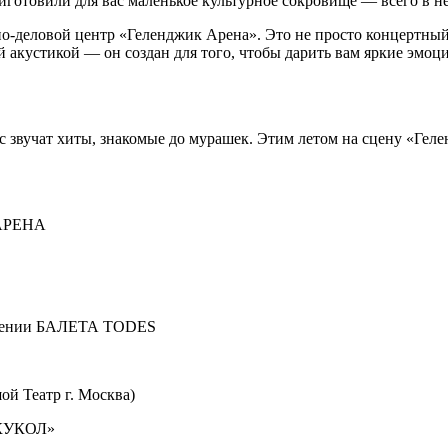
готовили для вас маленькое культурное сокровище — всего в н
еловой центр «Геленджик Арена». Это не просто концертный з
 акустикой — он создан для того, чтобы дарить вам яркие эмоц
вас звучат хиты, знакомые до мурашек. Этим летом на сцену «Ге
АРЕНА
нении БАЛЕТА TODES
й Театр г. Москва)
 КУКОЛ»