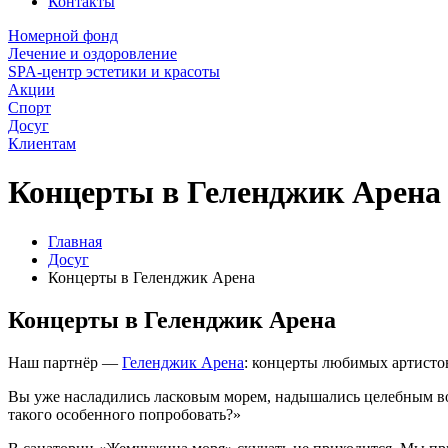
Контакты
Номерной фонд
Лечение и оздоровление
SPA-центр эстетики и красоты
Акции
Спорт
Досуг
Клиентам
Концерты в Геленджик Арена
Главная
Досуг
Концерты в Геленджик Арена
Концерты в Геленджик Арена
Наш партнёр —
Геленджик Арена
: концерты любимых артистов
Вы уже насладились ласковым морем, надышались целебным воз
такого особенного попробовать?»