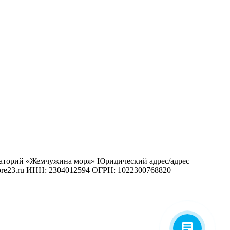
наторий «Жемчужина моря»
Юридический адрес/адрес
re23.ru
ИНН: 2304012594
ОГРН: 1022300768820