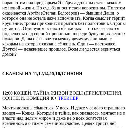
парашютом над предгорьем Эльбруса должны стать началом
их новой жизни. Но судьба вносит свои коррективы. Пилотом
оказывается Артём (Степан Белозёров) — бывший Даши, о
котором она не хотела даже вспоминать. Когда самолёт терпит
крушение, троим приходится прыгать без подготовки. Стропы
путаются. Они чудом остаются в живых — но оказываются
подвешены над горной пропастью посреди бушующих лесных
пожаров. Даша оказывается между двумя мужчинами, с
каждым из которых связана её жизнь. Один — настоящее.
Другой — незажившее прошлое. Всем ли удастся вернуться
домой?
СЕАНСЫ НА 11,12,14,15,16,17 ИЮНЯ
12:00 КОЩЕЙ. ТАЙНА ЖИВОЙ ВОДЫ (ПРИКЛЮЧЕНИЯ,
ФЭНТЕЗИ, КОМЕДИЯ )6+
ТРЕЙЛЕР
Мечты должны сбываться. У всех. И даже у самого страшного
злодея — Кощея. Который в тайне, как оказалось, мечтает не о
власти над целым миром и даже не о всех богатствах
вселенной, а о тихом семейном счастье. Целых триста лет