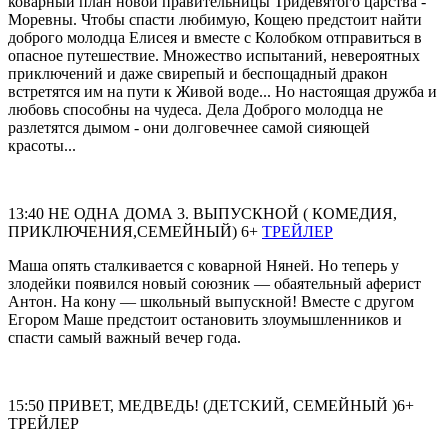
коварный план новой правительницы Тридевятого царства -
Моревны. Чтобы спасти любимую, Кощею предстоит найти
доброго молодца Елисея и вместе с Колобком отправиться в
опасное путешествие. Множество испытаний, невероятных
приключений и даже свирепый и беспощадный дракон
встретятся им на пути к Живой воде... Но настоящая дружба и
любовь способны на чудеса. Дела Доброго молодца не
разлетятся дымом - они долговечнее самой сияющей
красоты...
13:40 НЕ ОДНА ДОМА 3. ВЫПУСКНОЙ ( КОМЕДИЯ,
ПРИКЛЮЧЕНИЯ,СЕМЕЙНЫЙ) 6+
ТРЕЙЛЕР
Маша опять сталкивается с коварной Няней. Но теперь у
злодейки появился новый союзник — обаятельный аферист
Антон. На кону — школьный выпускной! Вместе с другом
Егором Маше предстоит остановить злоумышленников и
спасти самый важный вечер года.
15:50 ПРИВЕТ, МЕДВЕДЬ! (ДЕТСКИЙ, СЕМЕЙНЫЙ )6+
ТРЕЙЛЕР