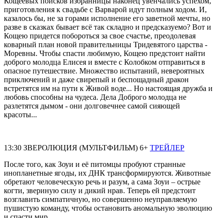
Кощеевых поисков избранницы наконец увенчались успехом,
приготовления к свадьбе с Варварой идут полным ходом. И,
казалось бы, не за горами исполнение его заветной мечты, но
разве в сказках бывает всё так складно и предсказуемо? Вот и
Кощею придется побороться за свое счастье, преодолевая
коварный план новой правительницы Тридевятого царства -
Моревны. Чтобы спасти любимую, Кощею предстоит найти
доброго молодца Елисея и вместе с Колобком отправиться в
опасное путешествие. Множество испытаний, невероятных
приключений и даже свирепый и беспощадный дракон
встретятся им на пути к Живой воде... Но настоящая дружба и
любовь способны на чудеса. Дела Доброго молодца не
разлетятся дымом - они долговечнее самой сияющей
красоты...
13:30 ЗВЕРОЛЮЦИЯ (МУЛЬТФИЛЬМ) 6+
ТРЕЙЛЕР
После того, как Зоуи и её питомцы пробуют странные
инопланетные ягоды, их ДНК трансформируются. Животные
обретают человеческую речь и разум, а сама Зоуи – острые
когти, звериную силу и дикий нрав. Теперь ей предстоит
возглавить симпатичную, но совершенно неуправляемую
пушистую команду, чтобы остановить аномальную эволюцию
и спасти мир.