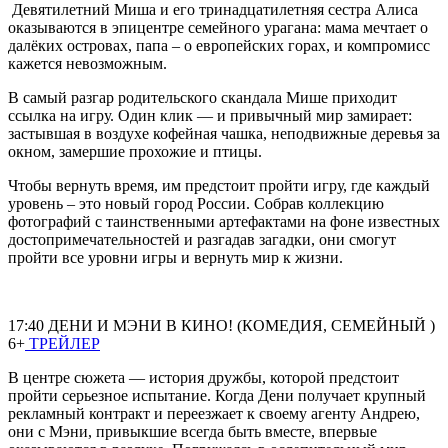
Девятилетний Миша и его тринадцатилетняя сестра Алиса
оказываются в эпицентре семейного урагана: мама мечтает о
далёких островах, папа – о европейских горах, и компромисс
кажется невозможным.
В самый разгар родительского скандала Мише приходит
ссылка на игру. Один клик — и привычный мир замирает:
застывшая в воздухе кофейная чашка, неподвижные деревья за
окном, замершие прохожие и птицы.
Чтобы вернуть время, им предстоит пройти игру, где каждый
уровень – это новый город России. Собрав коллекцию
фотографий с таинственными артефактами на фоне известных
достопримечательностей и разгадав загадки, они смогут
пройти все уровни игры и вернуть мир к жизни.
17:40 ДЕНИ И МЭНИ В КИНО! (КОМЕДИЯ, СЕМЕЙНЫЙ )
6+
ТРЕЙЛЕР
В центре сюжета — история дружбы, которой предстоит
пройти серьезное испытание. Когда Дени получает крупный
рекламный контракт и переезжает к своему агенту Андрею,
они с Мэни, привыкшие всегда быть вместе, впервые