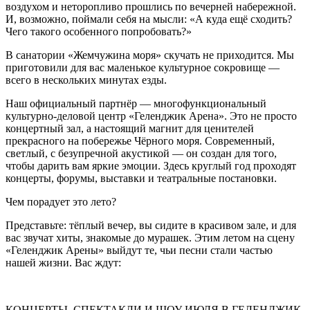
воздухом и неторопливо прошлись по вечерней набережной.
И, возможно, поймали себя на мысли: «А куда ещё сходить?
Чего такого особенного попробовать?»
В санатории «Жемчужина моря» скучать не приходится. Мы
приготовили для вас маленькое культурное сокровище —
всего в нескольких минутах езды.
Наш официальный партнёр — многофункциональный
культурно-деловой центр «Геленджик Арена». Это не просто
концертный зал, а настоящий магнит для ценителей
прекрасного на побережье Чёрного моря. Современный,
светлый, с безупречной акустикой — он создан для того,
чтобы дарить вам яркие эмоции. Здесь круглый год проходят
концерты, форумы, выставки и театральные постановки.
Чем порадует это лето?
Представьте: тёплый вечер, вы сидите в красивом зале, и для
вас звучат хиты, знакомые до мурашек. Этим летом на сцену
«Геленджик Арены» выйдут те, чьи песни стали частью
нашей жизни. Вас ждут:
КОНЦЕРТЫ, СПЕКТАКЛИ И ШОУ ИЮЛЯ В ГЕЛЕНДЖИК