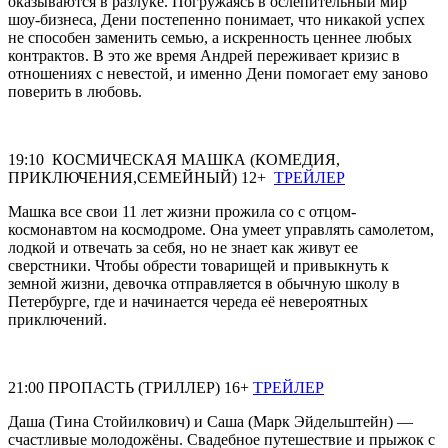
оказываются в разлуке. Погружаясь в ослепительный мир
шоу-бизнеса, Дени постепенно понимает, что никакой успех
не способен заменить семью, а искренность ценнее любых
контрактов. В это же время Андрей переживает кризис в
отношениях с невестой, и именно Дени помогает ему заново
поверить в любовь.
19:10 КОСМИЧЕСКАЯ МАШКА (КОМЕДИЯ,
ПРИКЛЮЧЕНИЯ,СЕМЕЙНЫЙ) 12+
ТРЕЙЛЕР
Машка все свои 11 лет жизни прожила со с отцом-
космонавтом на космодроме. Она умеет управлять самолетом,
лодкой и отвечать за себя, но не знает как живут ее
сверстники. Чтобы обрести товарищей и привыкнуть к
земной жизни, девочка отправляется в обычную школу в
Петербурге, где и начинается череда её невероятных
приключений.
21:00 ПРОПАСТЬ (ТРИЛЛЕР) 16+
ТРЕЙЛЕР
Даша (Тина Стойилкович) и Саша (Марк Эйдельштейн) —
счастливые молодожёны. Свадебное путешествие и прыжок с