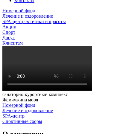
Контакты
Номерной фонд
Лечение и оздоровление
SPA-центр эстетики и красоты
Акции
Спорт
Досуг
Клиентам
санаторно-курортный комплекс
Жемчужина моря
Номерной фонд
Лечение и оздоровление
SPA-центр
Спортивные сборы
О санатории